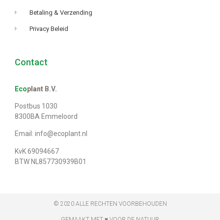
Betaling & Verzending
Privacy Beleid
Contact
Eco
plant
B.V.
Postbus 1030
8300BA Emmeloord
Email: info@ecoplant.nl
KvK 69094667
BTW NL857730939B01
© 2020 ALLE RECHTEN VOORBEHOUDEN
GEMAAKT MET ♥ VOOR DE NATUUR